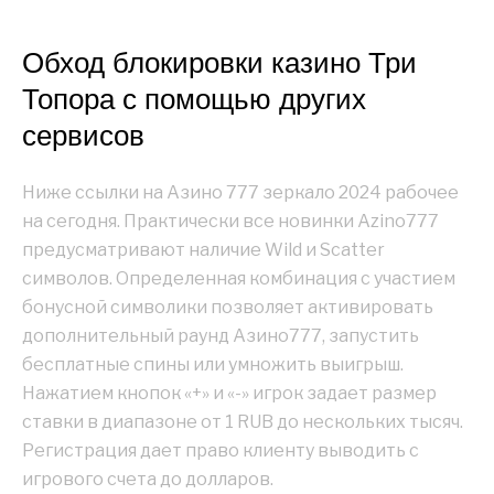
Обход блокировки казино Три
Топора с помощью других
сервисов
Ниже ссылки на Азино 777 зеркало 2024 рабочее
на сегодня. Практически все новинки Azino777
предусматривают наличие Wild и Scatter
символов. Определенная комбинация с участием
бонусной символики позволяет активировать
дополнительный раунд Азино777, запустить
бесплатные спины или умножить выигрыш.
Нажатием кнопок «+» и «-» игрок задает размер
ставки в диапазоне от 1 RUB до нескольких тысяч.
Регистрация дает право клиенту выводить с
игрового счета до долларов.