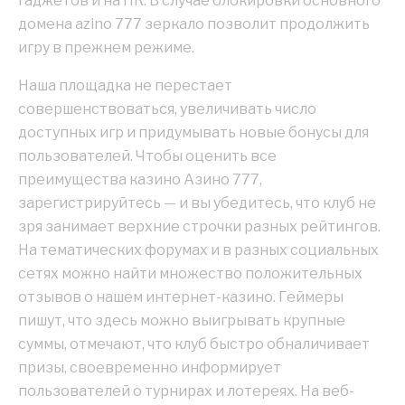
гаджетов и на ПК. В случае блокировки основного
домена azino 777 зеркало позволит продолжить
игру в прежнем режиме.
Наша площадка не перестает
совершенствоваться, увеличивать число
доступных игр и придумывать новые бонусы для
пользователей. Чтобы оценить все
преимущества казино Азино 777,
зарегистрируйтесь — и вы убедитесь, что клуб не
зря занимает верхние строчки разных рейтингов.
На тематических форумах и в разных социальных
сетях можно найти множество положительных
отзывов о нашем интернет-казино. Геймеры
пишут, что здесь можно выигрывать крупные
суммы, отмечают, что клуб быстро обналичивает
призы, своевременно информирует
пользователей о турнирах и лотереях. На веб-