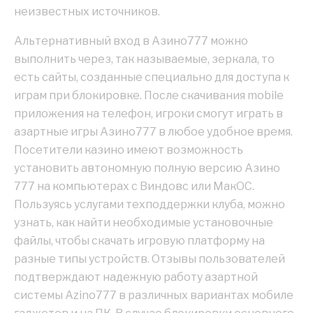
неизвестных источников.
Альтернативный вход в Азино777 можно
выполнить через, так называемые, зеркала, то
есть сайты, созданные специально для доступа к
играм при блокировке. После скачивания mobile
приложения на телефон, игроки смогут играть в
азартные игры Азино777 в любое удобное время.
Посетители казино имеют возможность
установить автономную полную версию Азино
777 на компьютерах с Виндовс или МакОС.
Пользуясь услугами техподдержки клуба, можно
узнать, как найти необходимые установочные
файлы, чтобы скачать игровую платформу на
разные типы устройств. Отзывы пользователей
подтверждают надежную работу азартной
системы Azino777 в различных вариантах мобиле