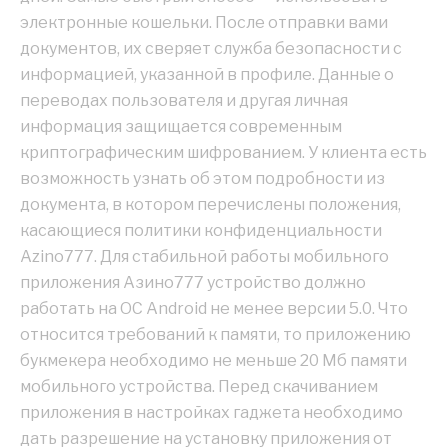
электронные кошельки. После отправки вами
документов, их сверяет служба безопасности с
информацией, указанной в профиле. Данные о
переводах пользователя и другая личная
информация защищается современным
криптографическим шифрованием. У клиента есть
возможность узнать об этом подробности из
документа, в котором перечислены положения,
касающиеся политики конфиденциальности
Azino777. Для стабильной работы мобильного
приложения Азино777 устройство должно
работать на ОС Android не менее версии 5.0. Что
относится требований к памяти, то приложению
букмекера необходимо не меньше 20 Мб памяти
мобильного устройства. Перед скачиванием
приложения в настройках гаджета необходимо
дать разрешение на установку приложения от