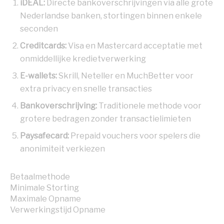
iDEAL:
Directe bankoverschrijvingen via alle grote
Nederlandse banken, stortingen binnen enkele
seconden
Creditcards:
Visa en Mastercard acceptatie met
onmiddellijke kredietverwerking
E-wallets:
Skrill, Neteller en MuchBetter voor
extra privacy en snelle transacties
Bankoverschrijving:
Traditionele methode voor
grotere bedragen zonder transactielimieten
Paysafecard:
Prepaid vouchers voor spelers die
anonimiteit verkiezen
Betaalmethode
Minimale Storting
Maximale Opname
Verwerkingstijd Opname