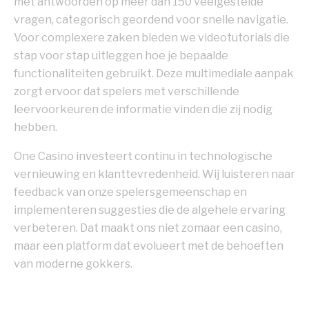
met antwoorden op meer dan 150 veelgestelde
vragen, categorisch geordend voor snelle navigatie.
Voor complexere zaken bieden we videotutorials die
stap voor stap uitleggen hoe je bepaalde
functionaliteiten gebruikt. Deze multimediale aanpak
zorgt ervoor dat spelers met verschillende
leervoorkeuren de informatie vinden die zij nodig
hebben.
One Casino investeert continu in technologische
vernieuwing en klanttevredenheid. Wij luisteren naar
feedback van onze spelersgemeenschap en
implementeren suggesties die de algehele ervaring
verbeteren. Dat maakt ons niet zomaar een casino,
maar een platform dat evolueert met de behoeften
van moderne gokkers.