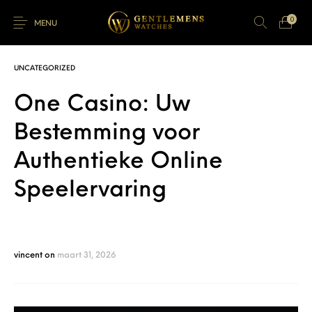
0
MENU
UNCATEGORIZED
One Casino: Uw
Bestemming voor
Authentieke Online
Speelervaring
vincent
on
maart 31, 2026