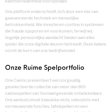
klanttevredenheid vooropstaan.
Ons platform onderscheidt zich door een mix van
geavanceerde techniek en menselijke
betrokkenheid. We investeren continu in systemen
die fraude opsporen en voorkomen, terwijl wij
tegelijk persoonlijke aandacht bieden aan elke
speler die onze digitale deuren betreedt. Deze balans
vormt de kern van ons bedrijfsmodel.
Onze Ruime Spelportfolio
One Casino presenteert een zorgvuldig
geselecteerde collectie van meer dan 800
casinospellen van toonaangevende ontwikkelaars.
Ons aanbod omvat klassieke slots, videoslots met
vernieuwende functies, tafelspellen en een