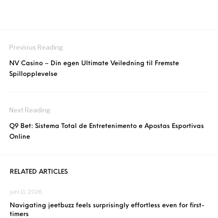
Previous Reading
NV Casino – Din egen Ultimate Veiledning til Fremste
Spillopplevelse
Next Reading
Q9 Bet: Sistema Total de Entretenimento e Apostas Esportivas
Online
RELATED ARTICLES
juni 11, 2026
Navigating jeetbuzz feels surprisingly effortless even for first-
timers