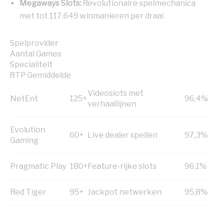
Megaways Slots:
Revolutionaire spelmechanica
met tot 117.649 winmanieren per draai
Spelprovider
Aantal Games
Specialiteit
RTP Gemiddelde
Videoslots met
NetEnt
125+
96,4%
verhaallijnen
Evolution
60+
Live dealer spellen
97,3%
Gaming
Pragmatic Play
180+
Feature-rijke slots
96,1%
Red Tiger
95+
Jackpot netwerken
95,8%