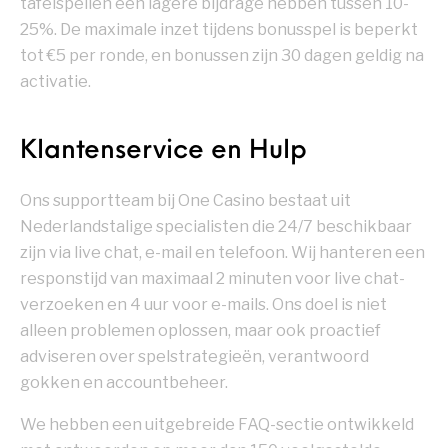
tafelspellen een lagere bijdrage hebben tussen 10-
25%. De maximale inzet tijdens bonusspel is beperkt
tot €5 per ronde, en bonussen zijn 30 dagen geldig na
activatie.
Klantenservice en Hulp
Ons supportteam bij One Casino bestaat uit
Nederlandstalige specialisten die 24/7 beschikbaar
zijn via live chat, e-mail en telefoon. Wij hanteren een
responstijd van maximaal 2 minuten voor live chat-
verzoeken en 4 uur voor e-mails. Ons doel is niet
alleen problemen oplossen, maar ook proactief
adviseren over spelstrategieën, verantwoord
gokken en accountbeheer.
We hebben een uitgebreide FAQ-sectie ontwikkeld