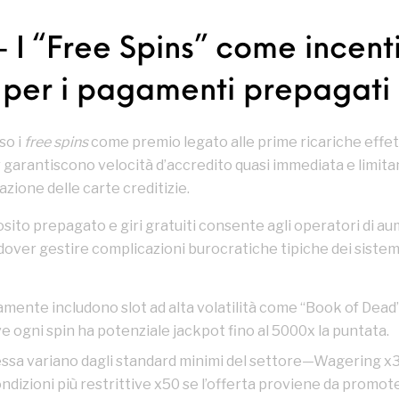
– I “Free Spins” come incent
 per i pagamenti prepagati
so i
free spins
come premio legato alle prime ricariche effe
garantiscono velocità d’accredito quasi immediata e limit
cazione delle carte creditizie.
osito prepagato e giri gratuiti consente agli operatori di
dover gestire complicazioni burocratiche tipiche dei sistemi
itamente includono slot ad alta volatilità come “Book of Dead”
e ogni spin ha potenziale jackpot fino al 5000x la puntata.
essa variano dagli standard minimi del settore—Wagering x30
ndizioni più restrittive x50 se l’offerta proviene da promote