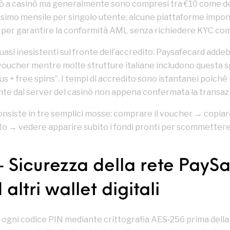
sinò a casinò ma generalmente sono compresi tra €10 come 
simo mensile per singolo utente; alcune piattaforme impo
0 per garantire la conformità AML senza richiedere KYC co
si inesistenti sul fronte dell’accredito: Paysafecard addebi
l voucher mentre molte strutture italiane includono questa s
 + free spins”. I tempi di accredito sono istantanei poiché 
te dal server del casinò non appena confermata la transaz
consiste in tre semplici mosse: comprare il voucher → copiare
ito → vedere apparire subito i fondi pronti per scommettere
– Sicurezza della rete PayS
 altri wallet digitali
ogni codice PIN mediante crittografia AES‑256 prima della