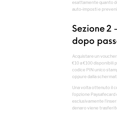
esattamente quanto den
auto‑imposti e preven
Sezione 2
dopo pass
Acquistare un voucher 
€10 a €100 disponibili
codice PIN unico stamp
oppure dalla schermata
Una volta ottenuto il c
l’opzione Paysafecard 
esclusivamente l’inseri
denaro viene trasferit