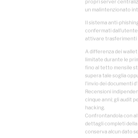
propri server centraliz
un malintenzionato int
Il sistema anti‑phishin
confermati dall’utente
attivare trasferimenti 
A differenza dei wallet
limitate durante le pri
fino al tetto mensile 
supera tale soglia oppu
l’invio dei documenti d
Recensioni indipendenti
cinque anni; gli audit 
hacking.
Confrontandola con al
dettagli completi del
conserva alcun dato se