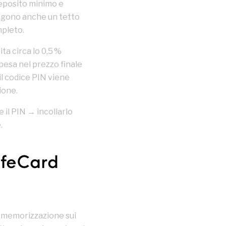
deposito minimo e
ngono anche un tetto
mpleto.
ta circa lo 0,5 %
pesa nel prezzo finale
il codice PIN viene
ione.
 il PIN → incollarlo
.
afeCard
 memorizzazione sui