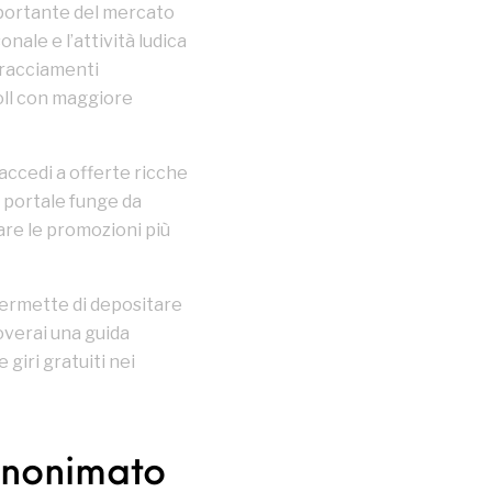
mportante del mercato
nale e l’attività ludica
 tracciamenti
roll con maggiore
accedi a offerte ricche
 portale funge da
are le promozioni più
 permette di depositare
overai una guida
giri gratuiti nei
 anonimato