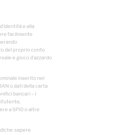
d’identità e alla
sere facilmente
enerando
zzo del proprio conto
 reale e gioco d’azzardo
ominale inserito nel
BAN o dati della carta
ifici bancari – i
l’utente,
re a SPID o altre
udiche: sapere