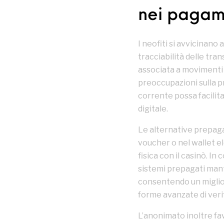
nei pagame
I neofiti si avvicinano 
tracciabilità delle tra
associata a movimenti s
preoccupazioni sulla pr
corrente possa facilita
digitale.
Le alternative prepaga
voucher o nel wallet e
fisica con il casinò. In
sistemi prepagati mant
consentendo un miglior
forme avanzate di verif
L’anonimato inoltre fav