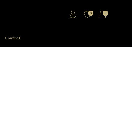
0
0
Contact