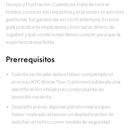
tiempo y frustración. Cuando se trata de retirar
fondos, conocer los requisitos y el proceso te permite
gestionar tus ganancias sin contratiempos. En esta
guía práctica te explicamos cómo sacar dinero de
Jugabet y qué condiciones debes cumplir para que la
experiencia sea fluida.
Prerrequisitos
Cuenta verificada: debes haber completado el
proceso KYC (Know Your Customer) subiendo una
identificación oficial y un comprobante de
domicilio reciente.
Depósito previo: algunas plataformas exigen
haber realizado al menos un depósito antes de
solicitar un retiro, como medida de seguridad.